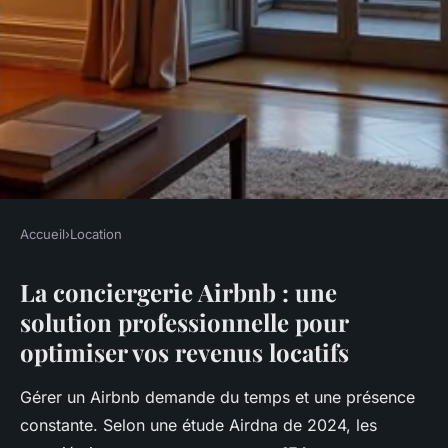
Accueil
›
Location
LOCATION
La conciergerie Airbnb : une
Découvrez les avantages de la
solution professionnelle pour
conciergerie Airbnb avec
optimiser vos revenus locatifs
Ouikey
Gérer un Airbnb demande du temps et une présence
Isaac
•
21 février 2026
•
7 min de lecture
constante. Selon une étude Airdna de 2024, les