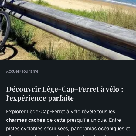
Accueil
›
Tourisme
TOURISME
Découvrir Lège-Cap-Ferret à vélo :
Louez votre vélo à lège-cap-
l'expérience parfaite
ferret : modes et tarifs variés !
Explorer Lège-Cap-Ferret à vélo révèle tous les
Isaac
•
9 mars 2026
•
7 min de lecture
charmes cachés
de cette presqu'île unique. Entre
pistes cyclables sécurisées, panoramas océaniques et