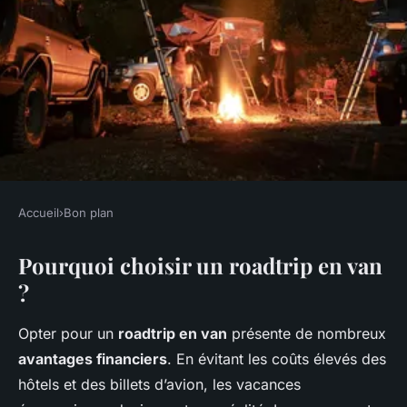
Accueil
›
Bon plan
BON PLAN
Pourquoi choisir un roadtrip en van
Roadtrip en van : Une
?
alternative budget-friendly
pour des vacances
Opter pour un
roadtrip en van
présente de nombreux
avantages financiers
. En évitant les coûts élevés des
Isaac
•
25 février 2025
•
6 min de lecture
hôtels et des billets d’avion, les vacances