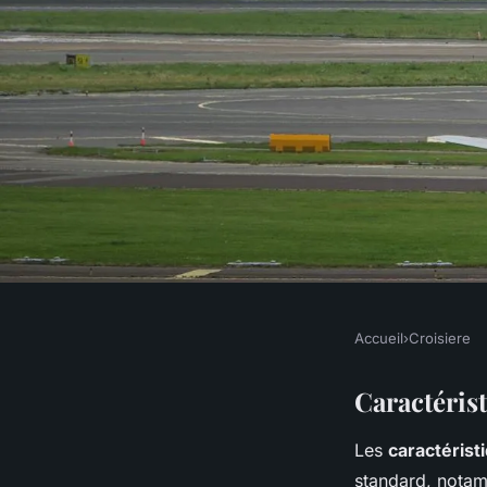
Accueil
›
Croisiere
CROISIERE
Croisières de luxe : c
Caractérist
Les
caractérist
spécificité
standard, notam