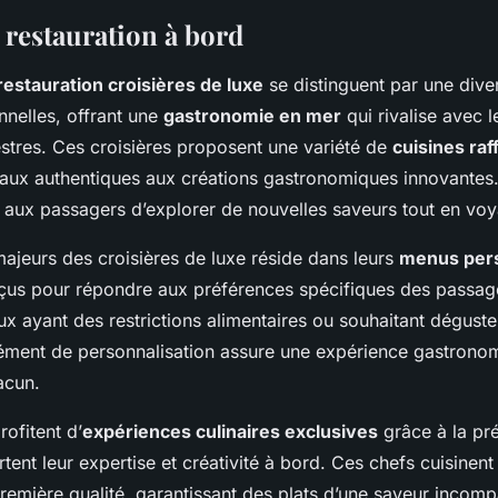
 restauration à bord
restauration croisières de luxe
se distinguent par une diver
nnelles, offrant une
gastronomie en mer
qui rivalise avec l
estres. Ces croisières proposent une variété de
cuisines raf
naux authentiques aux créations gastronomiques innovantes. 
t aux passagers d’explorer de nouvelles saveurs tout en vo
majeurs des croisières de luxe réside dans leurs
menus pers
us pour répondre aux préférences spécifiques des passage
x ayant des restrictions alimentaires ou souhaitant dégust
’élément de personnalisation assure une expérience gastron
acun.
ofitent d’
expériences culinaires exclusives
grâce à la pr
rtent leur expertise et créativité à bord. Ces chefs cuisinen
remière qualité, garantissant des plats d’une saveur incomp