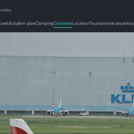
ussies
ueil
Actu
Bon plan
Camping
Croisiere
Location
Tourisme
Vacance
Voy