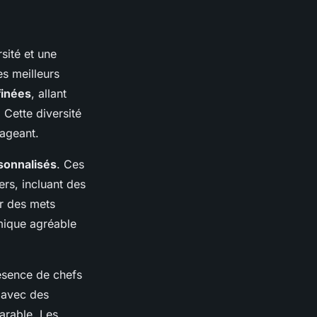
sité et une
es meilleurs
finées
, allant
Cette diversité
yageant.
onnalisés
. Ces
rs, incluant des
er des mets
omique agréable
ésence de chefs
t avec des
arable. Les