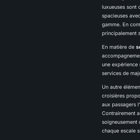
luxueuses sont c
Isaac
•
9 mars 2025
•
7 min de lecture
spacieuses avec
gamme. En compa
principalement s
En matière de
s
accompagnement 
une expérience 
services de maj
Un autre élément
croisières propo
aux passagers l’
Contrairement au
soigneusement c
chaque escale s