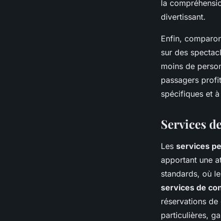
la compréhension
divertissant.
Enfin, comparons
sur des spectac
moins de personn
passagers profit
spécifiques et à
Services d
Les
services pe
apportant une a
standards, où le
services de co
réservations de
particulières, g