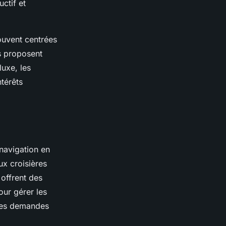
ctif et
ouvent centrées
s proposent
luxe, les
ntérêts
navigation en
ux croisières
 offrent des
ur gérer les
 des demandes