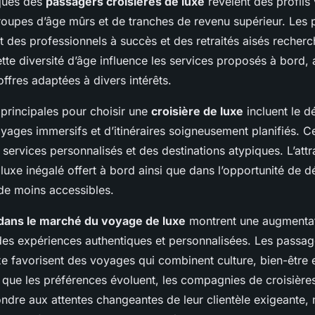
iques des
passagers croisières de luxe
révèlent des profils 
upes d’âge mûrs et de tranches de revenu supérieur. Les 
t des professionnels à succès et des retraités aisés recherc
ette diversité d’âge influence les services proposés à bord,
offres adaptées à divers intérêts.
 principales pour choisir une
croisière de luxe
incluent le d
oyages immersifs et d’itinéraires soigneusement planifiés. 
services personnalisés et des destinations atypiques. L’attra
luxe inégalé offert à bord ainsi que dans l’opportunité de d
e moins accessibles.
dans le marché du voyage de luxe
montrent une augmentat
s expériences authentiques et personnalisées. Les passag
xe favorisent des voyages qui combinent culture, bien-être e
s que les préférences évoluent, les compagnies de croisière
ndre aux attentes changeantes de leur clientèle exigeante, 