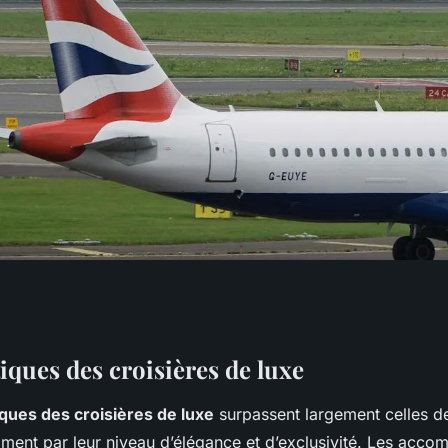
e qui fait leur
iques des croisières de luxe
iques des croisières de luxe
surpassent largement celles de
ment par leur niveau d’élégance et d’exclusivité. Les acc