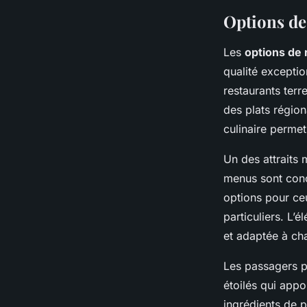
Options de
Les
options de 
qualité exceptio
restaurants terr
des plats régio
culinaire perme
Un des attraits 
menus sont conç
options pour ceu
particuliers. L
et adaptée à ch
Les passagers pr
étoilés qui appo
ingrédients de p