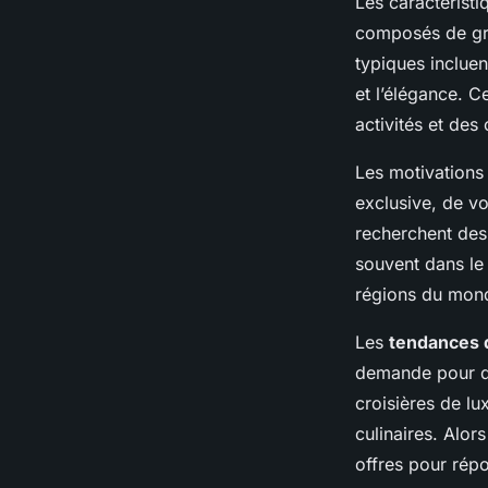
Les caractérist
composés de gro
typiques incluen
et l’élégance. C
activités et des 
Les motivations
exclusive, de v
recherchent des 
souvent dans le 
régions du mond
Les
tendances 
demande pour de
croisières de lu
culinaires. Alor
offres pour répo