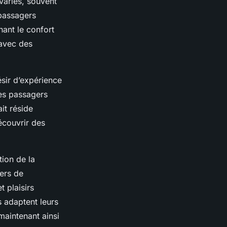
variés, souvent
passagers
hant le confort
 avec des
ésir d’expérience
Ces passagers
it réside
écouvrir des
ion de la
ers de
t plaisirs
s adaptent leurs
maintenant ainsi