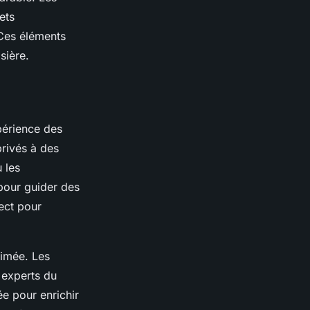
ets
 Ces éléments
sière.
périence des
privés à des
ù les
pour guider des
ect pour
timée. Les
 experts du
ée pour enrichir