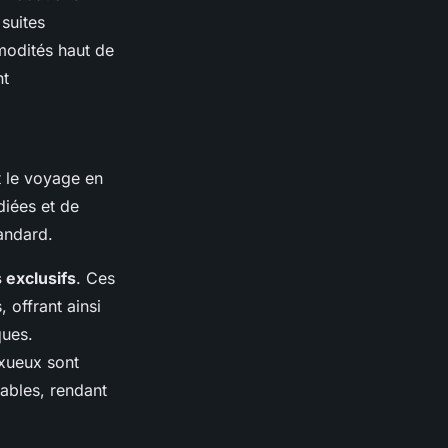
suites
modités haut de
nt
t le voyage en
iées et de
andard.
 exclusifs
. Ces
 offrant ainsi
ques.
uxueux sont
ables, rendant