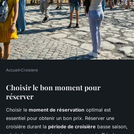
Accueil
›
Croisiere
CROISIERE
Choisir le bon moment pour
Les astuces pour économiser
réserver
sur une croisière
Choisir le
moment de réservation
optimal est
Isaac
•
4 mars 2025
•
6 min de lecture
essentiel pour obtenir un bon prix. Réserver une
croisière durant la
période de croisière
basse saison,